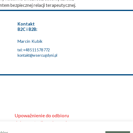
ntem bezpiecznej relacji terapeutycznej.
Kontakt
B2C i B2B:
Marcin Kubik
tel: +48 511 578 772
kontakt@wsercugdyni.pl
Upoważnienie do odbioru
dokumentacji medycznej
okies