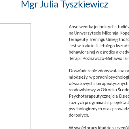
Mgr Julia Tyszkiewicz
Absolwentka jednolitych studió
na Uniwersytecie Mikołaja Kope
terapeutę Treningu Umiejętności
Jest w trakcie 4-letniego kszta
behawioralnej w ośrodku akred
Terapii Poznawczo-Behawioraln
Doświadczenie zdobywała na oddz
młodzieży, w poradni psycholog
oświatowych i terapeutycznych 
środowiskowy w Ośrodku Środow
Psychoterapeutycznej dla Dzieci
różnych programach i projektach
psychologicznych oraz prowadze
dorosłych.
W swojej pracy kładzie szczegól