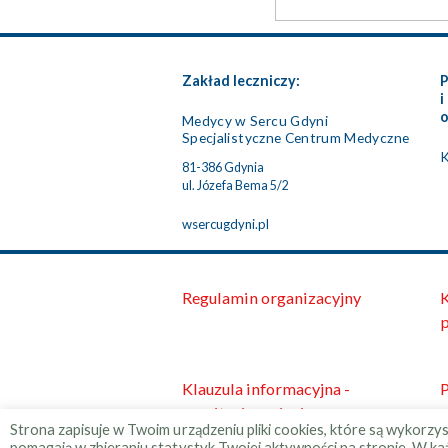
Mgr Julia Tysz
Zakład leczniczy:
P
i
o
Medycy w Sercu Gdyni
Psycholog
Specjalistyczne Centrum Medyczne
K
81-386 Gdynia
ul. Józefa Bema 5/2
wsercugdyni.pl
Regulamin organizacyjny
K
p
Klauzula informacyjna -
P
monitoring wizyjny
Strona zapisuje w Twoim urządzeniu pliki cookies, które są wykorz
pomagają w zbieraniu statystyk Twojej aktywności na stronie. W ka