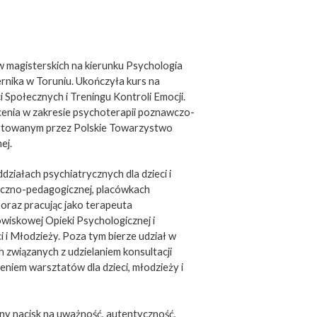
w magisterskich na kierunku Psychologia
rnika w Toruniu. Ukończyła kurs na
 Społecznych i Treningu Kontroli Emocji.
łcenia w zakresie psychoterapii poznawczo-
ytowanym przez Polskie Towarzystwo
ej.
iałach psychiatrycznych dla dzieci i
iczno-pedagogicznej, placówkach
oraz pracując jako terapeuta
iskowej Opieki Psychologicznej i
 i Młodzieży. Poza tym bierze udział w
 związanych z udzielaniem konsultacji
niem warsztatów dla dzieci, młodzieży i
ny nacisk na uważność, autentyczność,