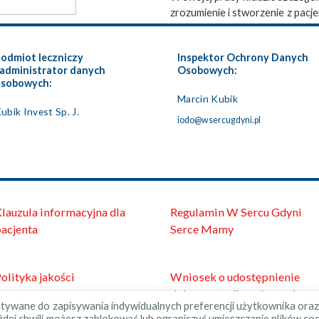
zrozumienie i stworzenie z pacje
kiewicz
odmiot leczniczy
Inspektor Ochrony Danych
 administrator danych
Osobowych:
sobowych:
Marcin Kubik
ubik Invest Sp. J.
iodo@wsercugdyni.pl
lauzula informacyjna dla
Regulamin W Sercu Gdyni
acjenta
Serce Mamy
olityka jakości
Wniosek o udostępnienie
dokumentacji medycznej
ystywane do zapisywania indywidualnych preferencji użytkownika oraz
żdej chwili możesz zablokować lub ograniczyć umieszczanie plików co