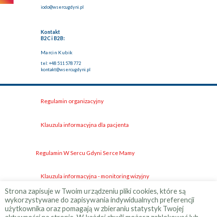
iodo@wsercugdyni.pl
Kontakt
B2C i B2B:
Marcin Kubik
tel: +48 511 578 772
kontakt@wsercugdyni.pl
Regulamin organizacyjny
Klauzula informacyjna dla pacjenta
Regulamin W Sercu Gdyni Serce Mamy
Klauzula informacyjna - monitoring wizyjny
Strona zapisuje w Twoim urządzeniu pliki cookies, które są
wykorzystywane do zapisywania indywidualnych preferencji
Polityka jakości
użytkownika oraz pomagają w zbieraniu statystyk Twojej