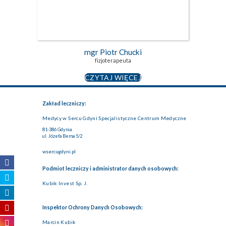
fizjoterapeuta
mgr Piotr Chucki
fizjoterapeuta
CZYTAJ WIĘCEJ
Zakład leczniczy:
Medycy w Sercu Gdyni Specjalistyczne Centrum Medyczne
81-386 Gdynia
ul. Józefa Bema 5/2
wsercugdyni.pl
Podmiot leczniczy i administrator danych osobowych:
Kubik Invest Sp. J.
Inspektor Ochrony Danych Osobowych:
Marcin Kubik