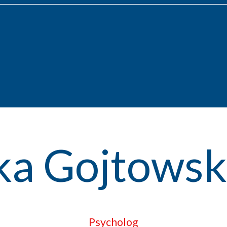
ka Gojtows
Psycholog