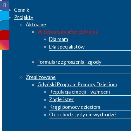
Cennik
Projekty
Aktualne
W Sercu Gdyni Serce Mamy
Dla mam
Dla specjalistów
Formularz zgłoszenia i zgody
Zrealizowane
Gdyński Program Pomocy Dzieciom
Regulacja emocji – wzmocni
Żagle i ster
Kręgi pomocy dzieciom
O co chodzi, gdy nie wychodzi?