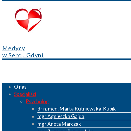
Medycy
w Sercu Gdyni
O nas
Specjaliści
Psycholog
dr n. med. Marta Kutniewska-Kubik
mgr Agnieszka Gajda
mgr Aneta Marczak