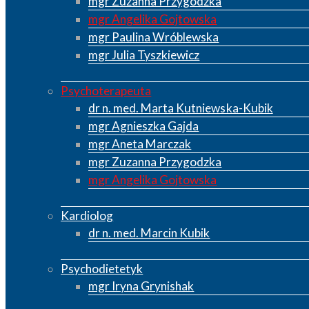
mgr Zuzanna Przygodzka
mgr Angelika Gojtowska
mgr Paulina Wróblewska
mgr Julia Tyszkiewicz
Psychoterapeuta
dr n. med. Marta Kutniewska-Kubik
mgr Agnieszka Gajda
mgr Aneta Marczak
mgr Zuzanna Przygodzka
mgr Angelika Gojtowska
Kardiolog
dr n. med. Marcin Kubik
Psychodietetyk
mgr Iryna Grynishak