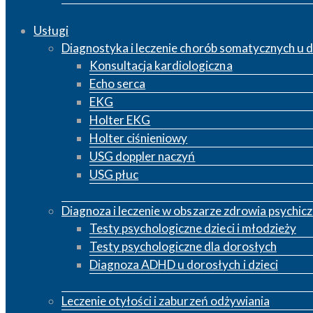
Usługi
Diagnostyka i leczenie chorób somatycznych u do
Konsultacja kardiologiczna
Echo serca
EKG
Holter EKG
Holter ciśnieniowy
USG doppler naczyń
USG płuc
Diagnoza i leczenie w obszarze zdrowia psychic
Testy psychologiczne dzieci i młodzieży
Testy psychologiczne dla dorosłych
Diagnoza ADHD u dorosłych i dzieci
Leczenie otyłości i zaburzeń odżywiania