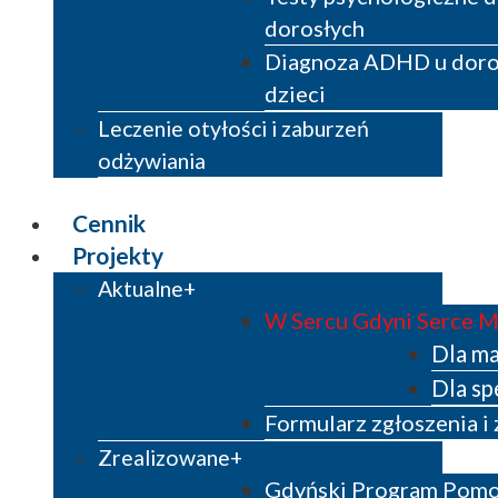
dorosłych
Diagnoza ADHD u doros
dzieci
Leczenie otyłości i zaburzeń
odżywiania
Cennik
Projekty
Aktualne
W Sercu Gdyni Serce 
Dla m
Dla sp
Formularz zgłoszenia i
Zrealizowane
Gdyński Program Pom