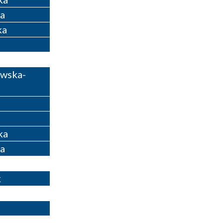
a
ka
ewska-
ka
a
k