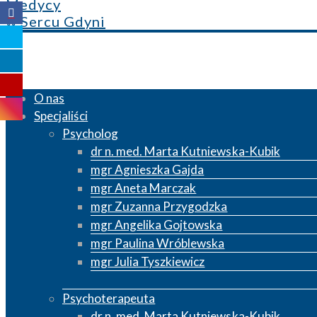
Medycy
w Sercu Gdyni
O nas
Specjaliści
Psycholog
dr n. med. Marta Kutniewska-Kubik
mgr Agnieszka Gajda
mgr Aneta Marczak
mgr Zuzanna Przygodzka
mgr Angelika Gojtowska
mgr Paulina Wróblewska
mgr Julia Tyszkiewicz
Psychoterapeuta
dr n. med. Marta Kutniewska-Kubik