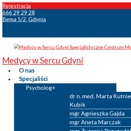
Rejestracja
666 29 29 28
Bema 5/2, Gdynia
Medycy w Sercu Gdyni
O nas
Specjaliści
Psycholog
dr n. med. Marta Kutni
Kubik
mgr Agnieszka Gajda
mgr Aneta Marczak
mgr Zuzanna Przygodz