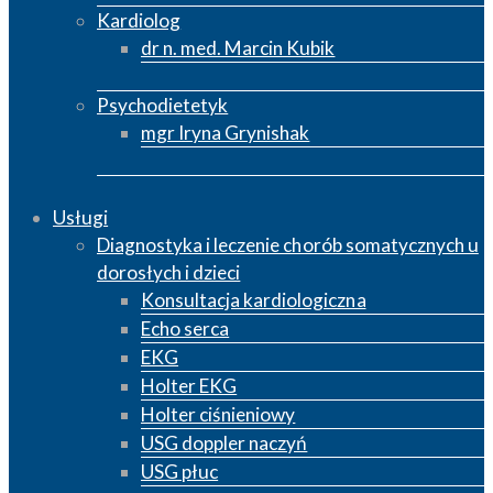
Kardiolog
dr n. med. Marcin Kubik
Psychodietetyk
mgr Iryna Grynishak
Usługi
Diagnostyka i leczenie chorób somatycznych u
dorosłych i dzieci
Konsultacja kardiologiczna
Echo serca
EKG
Holter EKG
Holter ciśnieniowy
USG doppler naczyń
USG płuc