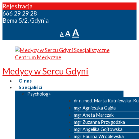
Rejestracja
666 29 29 28
Bema 5/2, Gdynia
Powiększ
A
Domyślny
Zmniejsz
A
A
rozmiar
rozmiar
rozmiar
czcionki.
czcionki.
czcionki.
Medycy w Sercu Gdyni
O nas
Specjaliści
Psycholog
dr n. med. Marta Kutniewska-Ku
mgr Agnieszka Gajda
mgr Aneta Marczak
mgr Zuzanna Przygodzka
mgr Angelika Gojtowska
mgr Paulina Wróblewska