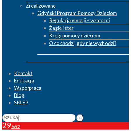
Zrealizowane
Gdyński Program Pomocy Dzieciom
Regulacja emocji – wzmocni
Żagle i ster
Kręgi pomocy dzieciom
O co chodzi, gdy nie wychodzi?
Kontakt
Edukacja
Współpraca
Blog
SKLEP
29
wrz