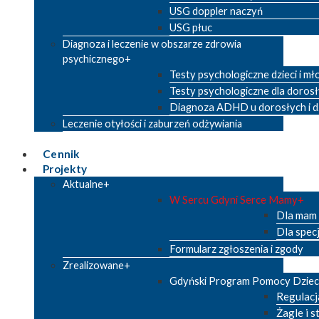
USG doppler naczyń
USG płuc
Diagnoza i leczenie w obszarze zdrowia
psychicznego
Testy psychologiczne dzieci i mł
Testy psychologiczne dla doros
Diagnoza ADHD u dorosłych i dz
Leczenie otyłości i zaburzeń odżywiania
Cennik
Projekty
Aktualne
W Sercu Gdyni Serce Mamy
Dla mam
Dla spec
Formularz zgłoszenia i zgody
Zrealizowane
Gdyński Program Pomocy Dzie
Regulacj
Żagle i s