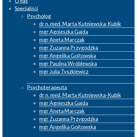
O nas
Specjaliści
Psycholog
dr n. med. Marta Kutniewska-Kubik
mgr Agnieszka Gajda
mgr Aneta Marczak
mgr Zuzanna Przygodzka
mgr Angelika Gojtowska
mgr Paulina Wróblewska
mgr Julia Tyszkiewicz
Psychoterapeuta
dr n. med. Marta Kutniewska-Kubik
mgr Agnieszka Gajda
mgr Aneta Marczak
mgr Zuzanna Przygodzka
mgr Angelika Gojtowska