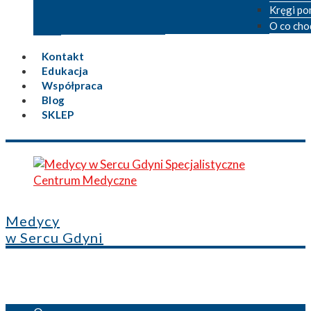
Kręgi po
O co cho
Kontakt
Edukacja
Współpraca
Blog
SKLEP
Medycy
w Sercu Gdyni