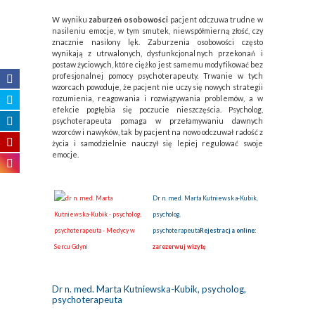
W wyniku
zaburzeń osobowości
pacjent odczuwa trudne w
nasileniu emocje, w tym smutek, niewspółmierną złość, czy
znacznie nasilony lęk. Zaburzenia osobowości często
wynikają z utrwalonych, dysfunkcjonalnych przekonań i
postaw życiowych, które ciężko jest samemu modyfikować bez
profesjonalnej pomocy psychoterapeuty. Trwanie w tych
wzorcach powoduje, że pacjent nie uczy się nowych strategii
rozumienia, reagowania i rozwiązywania problemów, a w
efekcie pogłębia się poczucie nieszczęścia. Psycholog,
psychoterapeuta pomaga w przełamywaniu dawnych
wzorców i nawyków, tak by pacjent na nowo odczuwał radość z
życia i samodzielnie nauczył się lepiej regulować swoje
emocje.
Dr n. med. Marta Kutniewska-Kubik,
psycholog,
psychoterapeuta
Rejestracja online:
zarezerwuj wizytę
Dr n. med. Marta Kutniewska-Kubik, psycholog,
psychoterapeuta