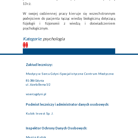
13 r.ż.
W swojej codziennej pracy kieruje się wszechstronnym
podejściem do pacjenta łącząc wiedzę biologiczną dotyczącą
fizjologii i fizjonomii z wiedzą i doświadczeniem
psychologicznym.
Kategorie:
psychologia
Zakład leczniczy:
Medycy w Sercu Gdyni Specjalistyczne Centrum Medyczne
81-386 Gdynia
ul. Józefa Bema 5/2
wsercugdyni.pl
Podmiot leczniczy i administrator danych osobowych:
Kubik Invest Sp. J.
Inspektor Ochrony Danych Osobowych:
Marcin Kubik