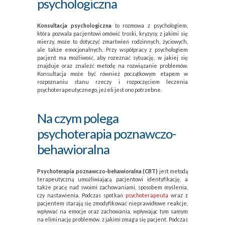
psychologiczna
Konsultacja psychologiczna
to rozmowa z psychologiem,
która pozwala pacjentowi omówić troski, kryzysy, z jakimi się
mierzy, może to dotyczyć zmartwień rodzinnych, życiowych,
ale także emocjonalnych. Przy współpracy z psychologiem
pacjent ma możliwość, aby rozeznać sytuację, w jakiej się
znajduje oraz znaleźć metodę na rozwiązanie problemów.
Konsultacja może być również początkowym etapem w
rozpoznaniu stanu rzeczy i rozpoczęciem leczenia
psychoterapeutycznego, jeżeli jest ono potrzebne.
Na czym polega
psychoterapia poznawczo-
behawioralna
Psychoterapia poznawczo-behawioralna (CBT)
jest metodą
terapeutyczną umożliwiającą pacjentowi identyfikację, a
także pracę nad swoimi zachowaniami, sposobem myślenia,
czy nastawienia. Podczas spotkań
psychoterapeuta
wraz z
pacjentem starają się zmodyfikować nieprawidłowe reakcje,
wpływać na emocje oraz zachowania, wpływając tym samym
na eliminację problemów, z jakimi zmaga się pacjent. Podczas