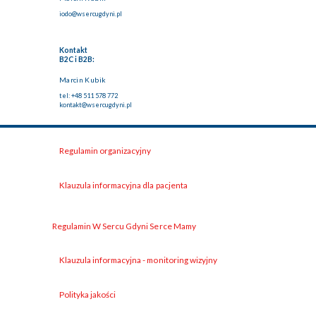
iodo@wsercugdyni.pl
Kontakt
B2C i B2B:
Marcin Kubik
tel: +48 511 578 772
kontakt@wsercugdyni.pl
Regulamin organizacyjny
Klauzula informacyjna dla pacjenta
Regulamin W Sercu Gdyni Serce Mamy
Klauzula informacyjna - monitoring wizyjny
Polityka jakości