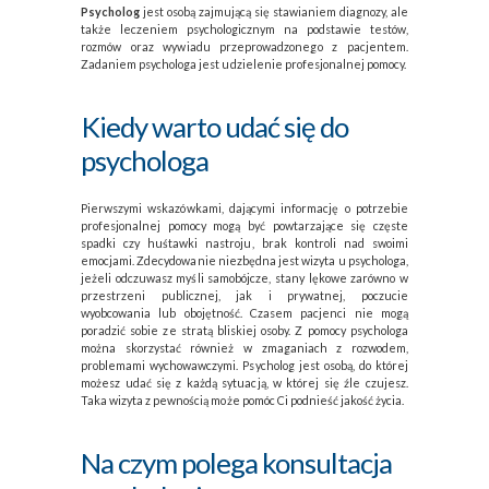
Psycholog
jest osobą zajmującą się stawianiem diagnozy, ale
także leczeniem psychologicznym na podstawie testów,
rozmów oraz wywiadu przeprowadzonego z pacjentem.
Zadaniem psychologa jest udzielenie profesjonalnej pomocy.
Kiedy warto udać się do
psychologa
Pierwszymi wskazówkami, dającymi informację o potrzebie
profesjonalnej pomocy mogą być powtarzające się częste
spadki czy huśtawki nastroju, brak kontroli nad swoimi
emocjami. Zdecydowanie niezbędna jest wizyta u psychologa,
jeżeli odczuwasz myśli samobójcze, stany lękowe zarówno w
przestrzeni publicznej, jak i prywatnej, poczucie
wyobcowania lub obojętność. Czasem pacjenci nie mogą
poradzić sobie ze stratą bliskiej osoby. Z pomocy psychologa
można skorzystać również w zmaganiach z rozwodem,
problemami wychowawczymi. Psycholog jest osobą, do której
możesz udać się z każdą sytuacją, w której się źle czujesz.
Taka wizyta z pewnością może pomóc Ci podnieść jakość życia.
Na czym polega konsultacja