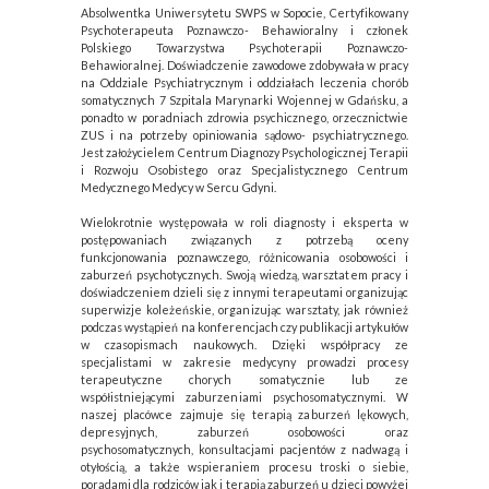
Absolwentka Uniwersytetu SWPS w Sopocie, Certyfikowany
Psychoterapeuta Poznawczo- Behawioralny i członek
Polskiego Towarzystwa Psychoterapii Poznawczo-
Behawioralnej. Doświadczenie zawodowe zdobywała w pracy
na Oddziale Psychiatrycznym i oddziałach leczenia chorób
somatycznych 7 Szpitala Marynarki Wojennej w Gdańsku, a
ponadto w poradniach zdrowia psychicznego, orzecznictwie
ZUS i na potrzeby opiniowania sądowo- psychiatrycznego.
Jest założycielem Centrum Diagnozy Psychologicznej Terapii
i Rozwoju Osobistego oraz Specjalistycznego Centrum
Medycznego Medycy w Sercu Gdyni.
Wielokrotnie występowała w roli diagnosty i eksperta w
postępowaniach związanych z potrzebą oceny
funkcjonowania poznawczego, różnicowania osobowości i
zaburzeń psychotycznych. Swoją wiedzą, warsztatem pracy i
doświadczeniem dzieli się z innymi terapeutami organizując
superwizje koleżeńskie, organizując warsztaty, jak również
podczas wystąpień na konferencjach czy publikacji artykułów
w czasopismach naukowych. Dzięki współpracy ze
specjalistami w zakresie medycyny prowadzi procesy
terapeutyczne chorych somatycznie lub ze
współistniejącymi zaburzeniami psychosomatycznymi. W
naszej placówce zajmuje się terapią zaburzeń lękowych,
depresyjnych, zaburzeń osobowości oraz
psychosomatycznych, konsultacjami pacjentów z nadwagą i
otyłością, a także wspieraniem procesu troski o siebie,
poradami dla rodziców jak i terapią zaburzeń u dzieci powyżej