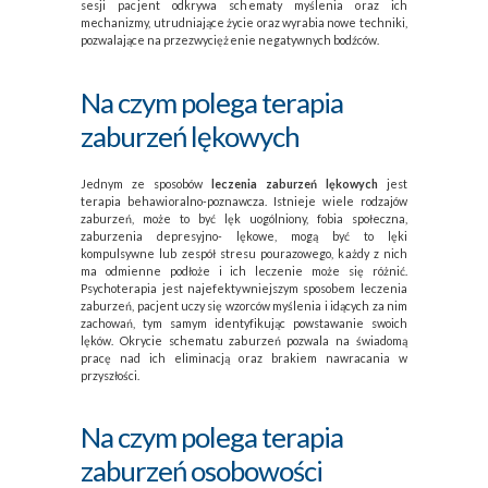
sesji pacjent odkrywa schematy myślenia oraz ich
mechanizmy, utrudniające życie oraz wyrabia nowe techniki,
pozwalające na przezwyciężenie negatywnych bodźców.
Na czym polega terapia
zaburzeń lękowych
Jednym ze sposobów
leczenia zaburzeń lękowych
jest
terapia behawioralno-poznawcza. Istnieje wiele rodzajów
zaburzeń, może to być lęk uogólniony, fobia społeczna,
zaburzenia depresyjno- lękowe, mogą być to lęki
kompulsywne lub zespół stresu pourazowego, każdy z nich
ma odmienne podłoże i ich leczenie może się różnić.
Psychoterapia jest najefektywniejszym sposobem leczenia
zaburzeń, pacjent uczy się wzorców myślenia i idących za nim
zachowań, tym samym identyfikując powstawanie swoich
lęków. Okrycie schematu zaburzeń pozwala na świadomą
pracę nad ich eliminacją oraz brakiem nawracania w
przyszłości.
Na czym polega terapia
zaburzeń osobowości