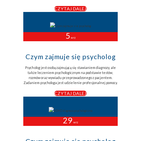
CZYTAJ DALEJ
5
wrz
Czym zajmuje się psycholog
Psycholog jest osobą zajmującą się stawianiem diagnozy, ale
także leczeniem psychologicznym na podstawie testów,
rozmów oraz wywiadu przeprowadzonego z pacjentem.
Zadaniem psychologa jest udzielenie profesjonalnej pomocy.
CZYTAJ DALEJ
29
wrz