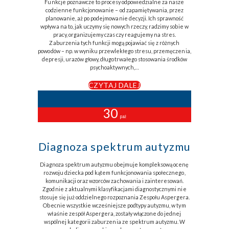
Funkcje poznawcze to procesy odpowiedzialne za nasze
codzienne funkcjonowanie – od zapamiętywania, przez
planowanie, aż po podejmowanie decyzji. Ich sprawność
wpływa na to, jak uczymy się nowych rzeczy, radzimy sobie w
pracy, organizujemy czas czy reagujemy na stres.
Zaburzenia tych funkcji mogą pojawiać się z różnych
powodów – np. w wyniku przewlekłego stresu, przemęczenia,
depresji, urazów głowy, długotrwałego stosowania środków
psychoaktywnych,…
CZYTAJ DALEJ
30
paź
Diagnoza spektrum autyzmu
Diagnoza spektrum autyzmu obejmuje kompleksową ocenę
rozwoju dziecka pod kątem funkcjonowania społecznego,
komunikacji oraz wzorców zachowania i zainteresowań.
Zgodnie z aktualnymi klasyfikacjami diagnostycznymi nie
stosuje się już oddzielnego rozpoznania Zespołu Aspergera.
Obecnie wszystkie wcześniejsze podtypy autyzmu, w tym
właśnie zespół Aspergera, zostały włączone do jednej
wspólnej kategorii zaburzenia ze spektrum autyzmu. W