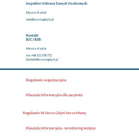
Inspektor Ochrony Danych Osobowych:
Marcin Kubik
iodo@wsercugdyni.pl
Kontakt
B2C i B2B:
Marcin Kubik
tel: +48 511 578 772
kontakt@wsercugdyni.pl
Regulamin organizacyjny
Klauzula informacyjna dla pacjenta
Regulamin W Sercu Gdyni Serce Mamy
Klauzula informacyjna - monitoring wizyjny