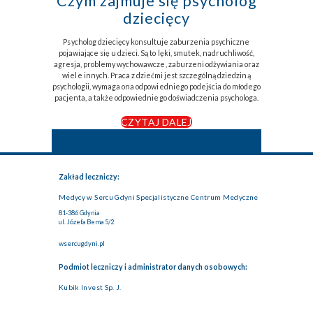
Czym zajmuje się psycholog
dziecięcy
Psycholog dziecięcy konsultuje zaburzenia psychiczne
pojawiające się u dzieci. Są to lęki, smutek, nadruchliwość,
agresja, problemy wychowawcze, zaburzeni odżywiania oraz
wiele innych. Praca z dziećmi jest szczególną dziedziną
psychologii, wymaga ona odpowiedniego podejścia do młodego
pacjenta, a także odpowiedniego doświadczenia psychologa.
CZYTAJ DALEJ
Zakład leczniczy:
Medycy w Sercu Gdyni Specjalistyczne Centrum Medyczne
81-386 Gdynia
ul. Józefa Bema 5/2
wsercugdyni.pl
Podmiot leczniczy i administrator danych osobowych:
Kubik Invest Sp. J.