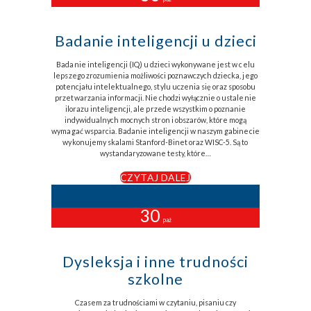
Badanie inteligencji u dzieci
Badanie inteligencji (IQ) u dzieci wykonywane jest w celu
lepszego zrozumienia możliwości poznawczych dziecka, jego
potencjału intelektualnego, stylu uczenia się oraz sposobu
przetwarzania informacji. Nie chodzi wyłącznie o ustalenie
ilorazu inteligencji, ale przede wszystkim o poznanie
indywidualnych mocnych stron i obszarów, które mogą
wymagać wsparcia. Badanie inteligencji w naszym gabinecie
wykonujemy skalami Stanford-Binet oraz WISC-5. Są to
wystandaryzowane testy, które…
CZYTAJ DALEJ
30
paź
Dysleksja i inne trudności
szkolne
Czasem za trudnościami w czytaniu, pisaniu czy