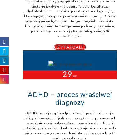
zapamiętywaniu kryją się specyficzne trudności w uczeniu
się, takie jak dysleksja, dysgrafia, dysortografia czy
dyskalkulia. To zaburzenia o podłożu neurobiologicznym,
które wpływają na sposób przetwarzania informacji. Dziecko
z dysleksją może być bardzo inteligentne, ciekawe świata i
kreatywne, a mimo to mieć ogromne problemy z czytaniem,
pisaniem czy koncentracją. Pomyśl o diagnozie, jeśli
zauważasz, że…
CZYTAJ DALEJ
29
wrz
ADHD – proces właściwej
diagnozy
ADHD, inaczej zespół nadpobudliwości psychoruchowej z
deficytami uwagi, jest jednym z najczęściej rozpoznawanych
w ostatnim czasie zaburzeń neurorozwojowych u dzieci i
młodzieży. Zdarza się jednak, że pozostaje nierozpoznany do
wieku dorosłego, czego powodem była mniejsza świadomość
społeczna zaburzenia.