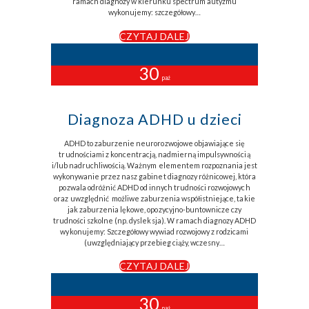
ramach diagnozy w kierunku spectrum autyzmu
wykonujemy: szczegółowy…
CZYTAJ DALEJ
30
paź
Diagnoza ADHD u dzieci
ADHD to zaburzenie neurorozwojowe objawiające się
trudnościami z koncentracją, nadmierną impulsywnością
i/lub nadruchliwością. Ważnym elementem rozpoznania jest
wykonywanie przez nasz gabinet diagnozy różnicowej, która
pozwala odróżnić ADHD od innych trudności rozwojowych
oraz uwzględnić możliwe zaburzenia współistniejące, takie
jak zaburzenia lękowe, opozycyjno-buntownicze czy
trudności szkolne (np. dysleksja). W ramach diagnozy ADHD
wykonujemy: Szczegółowy wywiad rozwojowy z rodzicami
(uwzględniający przebieg ciąży, wczesny…
CZYTAJ DALEJ
30
paź