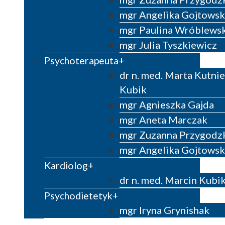
mgr Angelika Gojtowsk
mgr Paulina Wróblews
mgr Julia Tyszkiewicz
Psychoterapeuta
dr n. med. Marta Kutni
Kubik
mgr Agnieszka Gajda
mgr Aneta Marczak
mgr Zuzanna Przygodz
mgr Angelika Gojtowsk
Kardiolog
dr n. med. Marcin Kubi
Psychodietetyk
mgr Iryna Grynishak