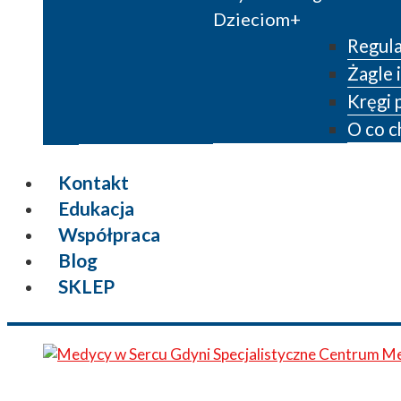
Dzieciom
Regula
Żagle i
Kręgi 
O co c
Kontakt
Edukacja
Współpraca
Blog
SKLEP