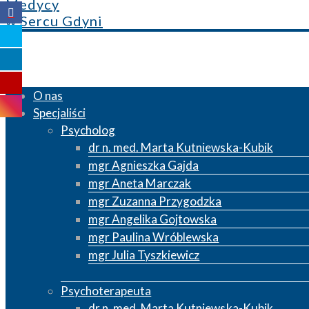
Medycy
w Sercu Gdyni
O nas
Specjaliści
Psycholog
dr n. med. Marta Kutniewska-Kubik
mgr Agnieszka Gajda
mgr Aneta Marczak
mgr Zuzanna Przygodzka
mgr Angelika Gojtowska
mgr Paulina Wróblewska
mgr Julia Tyszkiewicz
Psychoterapeuta
dr n. med. Marta Kutniewska-Kubik