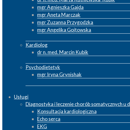
mgr Agnieszka Gajda
mgr Aneta Marczak
mgr Zuzanna Przygodzka
mgr Angelika Gojtowska
Kardiolog
dr n. med. Marcin Kubik
Psychodietetyk
mgr Iryna Grynishak
Usługi
Diagnostyka i leczenie chorób somatycznych u do
Konsultacja kardiologiczna
Echo serca
EKG