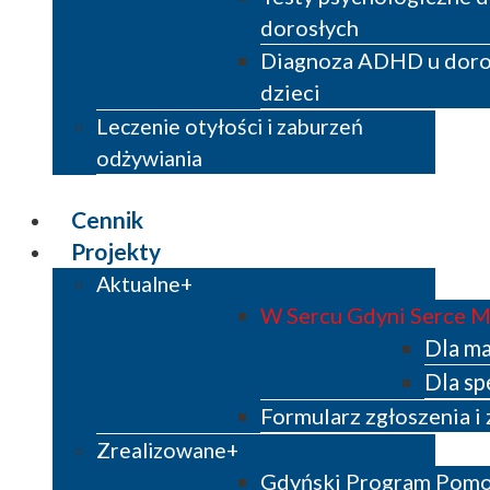
dorosłych
Diagnoza ADHD u doros
dzieci
Leczenie otyłości i zaburzeń
odżywiania
Cennik
Projekty
Aktualne
W Sercu Gdyni Serce 
Dla m
Dla sp
Formularz zgłoszenia i
Zrealizowane
Gdyński Program Pom