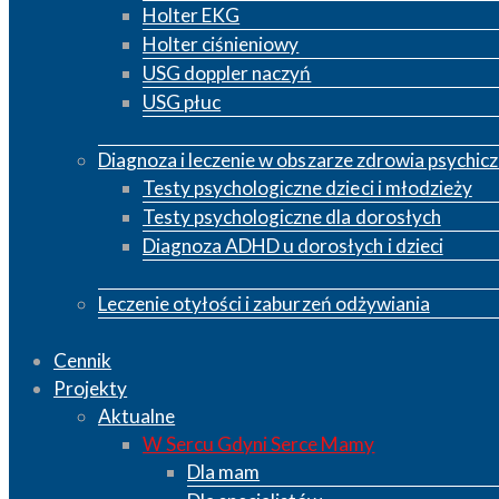
Holter EKG
Holter ciśnieniowy
USG doppler naczyń
USG płuc
Diagnoza i leczenie w obszarze zdrowia psychic
Testy psychologiczne dzieci i młodzieży
Testy psychologiczne dla dorosłych
Diagnoza ADHD u dorosłych i dzieci
Leczenie otyłości i zaburzeń odżywiania
Cennik
Projekty
Aktualne
W Sercu Gdyni Serce Mamy
Dla mam