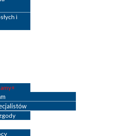
łych i
Mamy
am
ecjalistów
 zgody
ocy