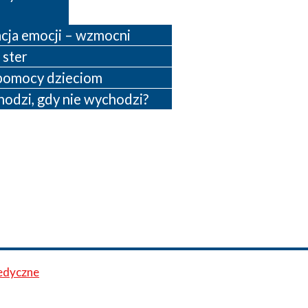
cja emocji – wzmocni
 ster
pomocy dzieciom
hodzi, gdy nie wychodzi?