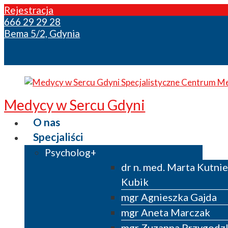
Rejestracja
666 29 29 28
Bema 5/2, Gdynia
Medycy w Sercu Gdyni
O nas
Specjaliści
Psycholog
dr n. med. Marta Kutni
Kubik
mgr Agnieszka Gajda
mgr Aneta Marczak
mgr Zuzanna Przygodz